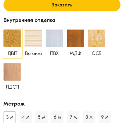
Заказать
Внутренняя отделка
ДВП
Вагонка
ПВХ
МДФ
ОСБ
ЛДСП
Метраж
3 м
4 м
5 м
6 м
7 м
8 м
9 м